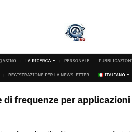
QASINO
LA RICERCA
PERSONALE
PUBBLICAZION
REGISTRAZIONE PER LA NEWSLETTER
ITALIANO
e di frequenze per applicazioni