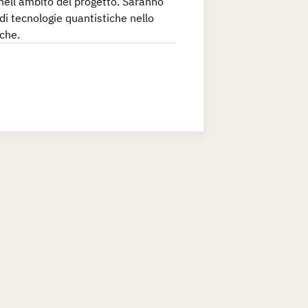
 nell’ambito del progetto. Saranno
di tecnologie quantistiche nello
iche.